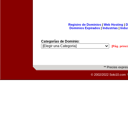
Registro de Dominios
|
Web Hosting
|
D
Dominios Expirados
|
Industrias
|
Indu
Categorías de Dominio:
[Pág. princi
** Precios expre
© 2002/2022 Solo10.com