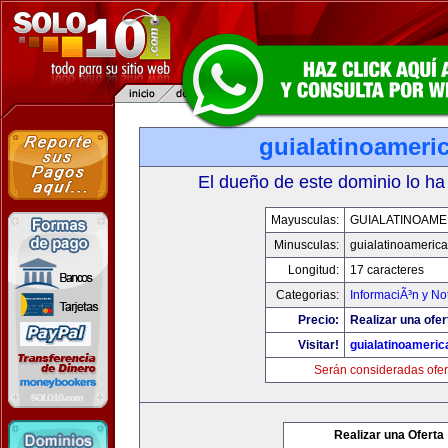
guialatinoameri
El dueño de este dominio lo ha
Mayusculas:
GUIALATINOAME
Minusculas:
guialatinoameric
Longitud:
17 caracteres
Categorias:
InformaciÃ³n y Not
Precio:
Realizar una ofer
Visitar!
guialatinoameri
Serán consideradas ofer
Realizar una Oferta