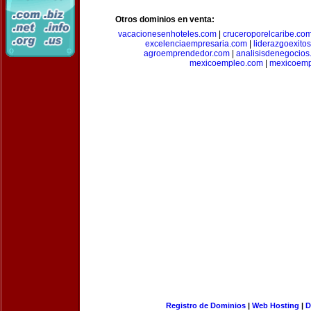
Otros dominios en venta:
vacacionesenhoteles.com
|
cruceroporelcaribe.co
excelenciaempresaria.com
|
liderazgoexito
agroemprendedor.com
|
analisisdenegocios
mexicoempleo.com
|
mexicoemp
Registro de Dominios
|
Web Hosting
|
D