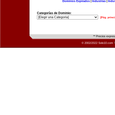
Dominios Expirados
|
Industrias
|
Indu
Categorías de Dominio:
[Pág. princi
** Precios expre
© 2002/2022 Solo10.com