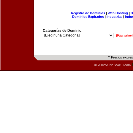
Registro de Dominios
|
Web Hosting
|
D
Dominios Expirados
|
Industrias
|
Indu
Categorías de Dominio:
[Pág. princi
** Precios expre
© 2002/2022 Solo10.com