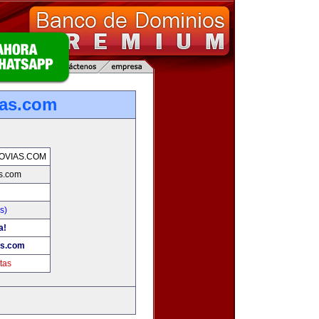
ias.com
OVIAS.COM
s.com
s)
a!
as.com
tas