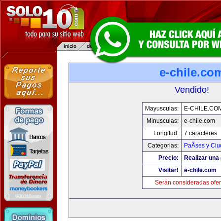
e-chile.co
Vendido!
Mayusculas:
E-CHILE.CO
Minusculas:
e-chile.com
Longitud:
7 caracteres
Categorias:
PaÃ­ses y Ci
Precio:
Realizar una 
Visitar!
e-chile.com
Serán consideradas ofer