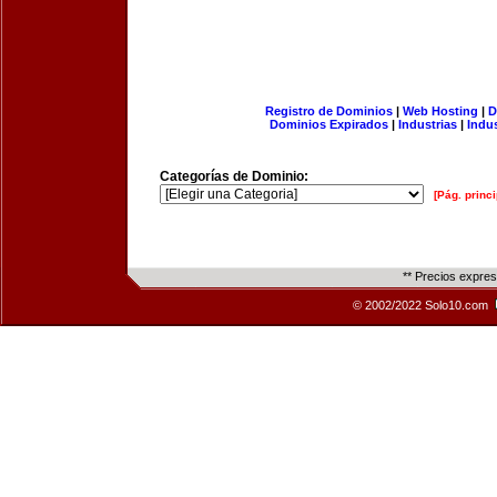
Registro de Dominios
|
Web Hosting
|
D
Dominios Expirados
|
Industrias
|
Indu
Categorías de Dominio:
[Pág. princi
** Precios expre
© 2002/2022 Solo10.com