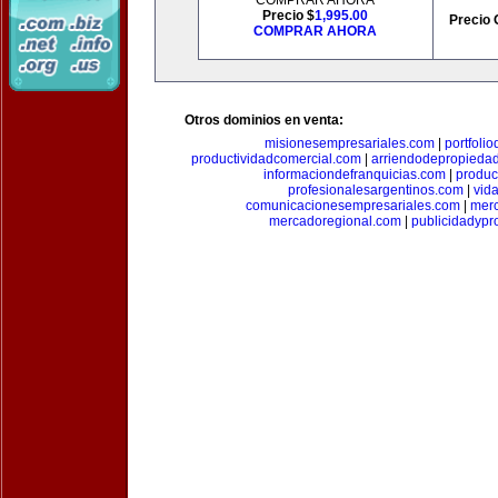
COMPRAR AHORA
Precio $
1,995.00
Precio 
COMPRAR AHORA
Otros dominios en venta:
misionesempresariales.com
|
portfoli
productividadcomercial.com
|
arriendodepropieda
informaciondefranquicias.com
|
produc
profesionalesargentinos.com
|
vid
comunicacionesempresariales.com
|
mer
mercadoregional.com
|
publicidadyp