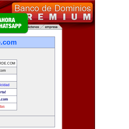
e.com
RDE.COM
.com
icidad
rta!
e.com
tas