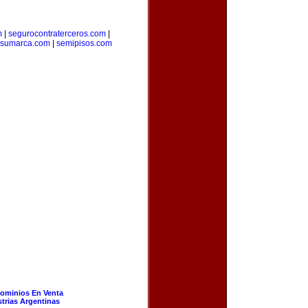
m
|
segurocontraterceros.com
|
resumarca.com
|
semipisos.com
ominios En Venta
strias Argentinas