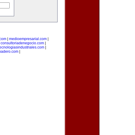
.com
|
medioempresarial.com
|
|
consultoriadenegocio.com
|
tecnologiasindustriales.com
|
nadero.com
|