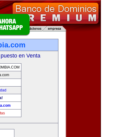
bia.com
 puesto en Venta
OMBIA.COM
a.com
idad
a!
ia.com
tas