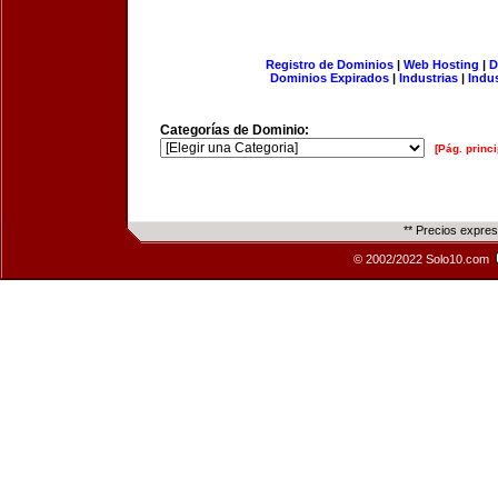
Registro de Dominios
|
Web Hosting
|
D
Dominios Expirados
|
Industrias
|
Indu
Categorías de Dominio:
[Pág. princi
** Precios expre
© 2002/2022 Solo10.com