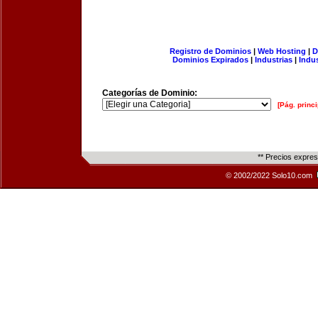
Registro de Dominios
|
Web Hosting
|
D
Dominios Expirados
|
Industrias
|
Indu
Categorías de Dominio:
[Pág. princi
** Precios expre
© 2002/2022 Solo10.com