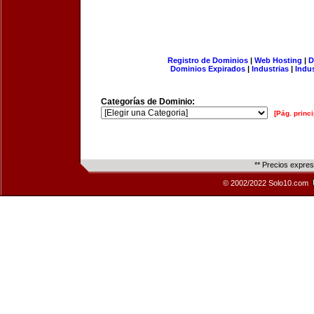
Registro de Dominios
|
Web Hosting
|
D
Dominios Expirados
|
Industrias
|
Indu
Categorías de Dominio:
[Pág. princi
** Precios expre
© 2002/2022 Solo10.com